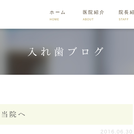
ホーム
医院紹介
院長
HOME
ABOUT
STAFF
入れ歯ブログ
入れ歯の種類
入れ歯治療の流れ
入れ歯のよ
ら当院へ
2016.06.30