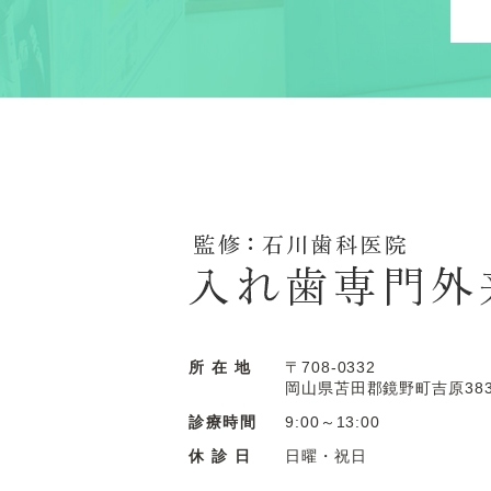
所 在 地
〒708-0332
岡山県苫田郡鏡野町吉原383
診療時間
9:00～13:00
休 診 日
日曜・祝日