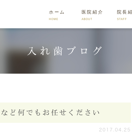
ホーム
医院紹介
院長
HOME
ABOUT
STAFF
入れ歯ブログ
入れ歯の種類
入れ歯治療の流れ
入れ歯のよ
となど何でもお任せください
2017.04.25