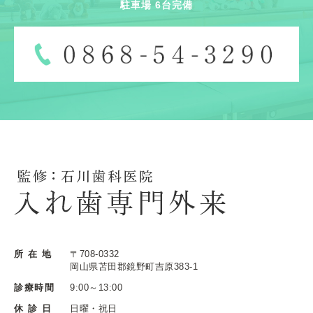
駐車場 6台完備
所 在 地
〒708-0332
岡山県苫田郡鏡野町吉原383-1
診療時間
9:00～13:00
休 診 日
日曜・祝日