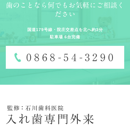
歯のことなら何でもお気軽にご相談く
ださい
国道179号線・院庄交差点を北へ約3分
駐車場 6台完備