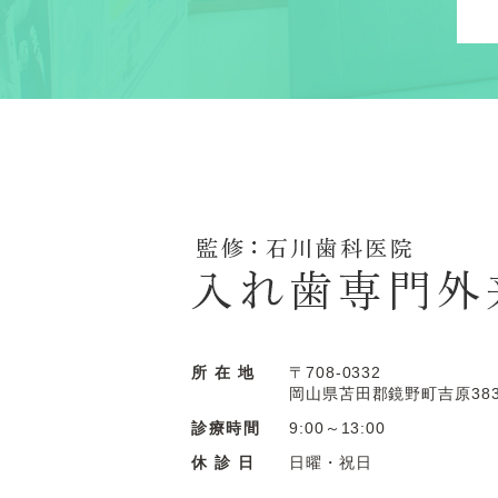
所 在 地
〒708-0332
岡山県苫田郡鏡野町吉原383
診療時間
9:00～13:00
休 診 日
日曜・祝日