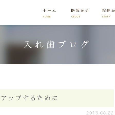
ホーム
医院紹介
院長
HOME
ABOUT
STAFF
入れ歯ブログ
入れ歯の種類
入れ歯治療の流れ
入れ歯のよ
をアップするために
2016.08.22